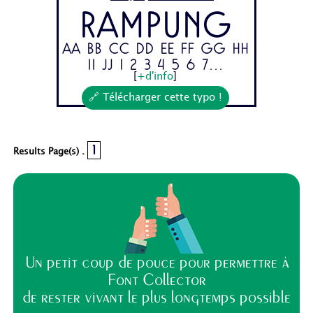
Rampung
Aa Bb Cc Dd Ee Ff Gg Hh
Ii Jj 1 2 3 4 5 6 7...
[
+d'info
]
🔗 Télécharger cette typo !
1
Results Page(s) .
Un petit coup de pouce pour permettre à
Font Collector
de rester vivant le plus longtemps possible