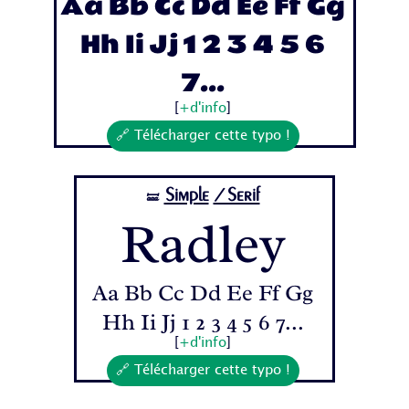
Aa Bb Cc Dd Ee Ff Gg
Hh Ii Jj 1 2 3 4 5 6
7...
[
+d'info
]
🔗 Télécharger cette typo !
Simple
/Serif
🝛
Radley
Aa Bb Cc Dd Ee Ff Gg
Hh Ii Jj 1 2 3 4 5 6 7...
[
+d'info
]
🔗 Télécharger cette typo !