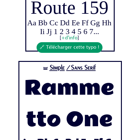
Route 159
Aa Bb Cc Dd Ee Ff Gg Hh
Ii Jj 1 2 3 4 5 6 7...
[
+d'info
]
🔗 Télécharger cette typo !
Simple
/Sans Serif
🝛
Ramme
tto One