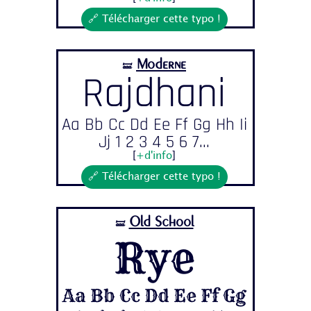
🔗 Télécharger cette typo !
Moderne
🝛
Rajdhani
Aa Bb Cc Dd Ee Ff Gg Hh Ii
Jj 1 2 3 4 5 6 7...
[
+d'info
]
🔗 Télécharger cette typo !
Old School
🝛
Rye
Aa Bb Cc Dd Ee Ff Gg