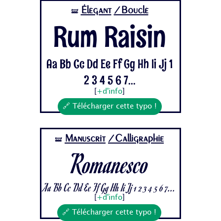
Élégant
/Bouclé
🝛
Rum Raisin
Aa Bb Cc Dd Ee Ff Gg Hh Ii Jj 1
2 3 4 5 6 7...
[
+d'info
]
🔗 Télécharger cette typo !
Manuscrit
/Calligraphie
🝛
Romanesco
Aa Bb Cc Dd Ee Ff Gg Hh Ii Jj 1 2 3 4 5 6 7...
[
+d'info
]
🔗 Télécharger cette typo !