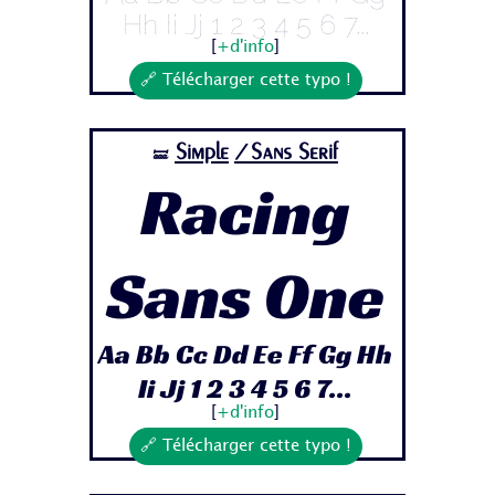
Hh Ii Jj 1 2 3 4 5 6 7...
[
+d'info
]
🔗 Télécharger cette typo !
Simple
/Sans Serif
🝛
Racing
Sans One
Aa Bb Cc Dd Ee Ff Gg Hh
Ii Jj 1 2 3 4 5 6 7...
[
+d'info
]
🔗 Télécharger cette typo !