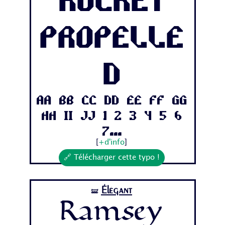
Rocket
Propelle
d
Aa Bb Cc Dd Ee Ff Gg
Hh Ii Jj 1 2 3 4 5 6
7...
[
+d'info
]
🔗 Télécharger cette typo !
Élégant
🝛
Ramsey