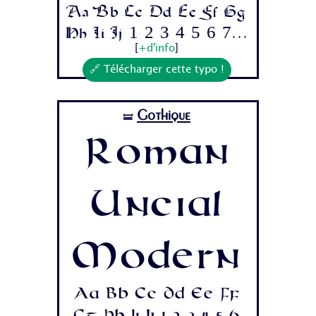
Aa Bb Cc Dd Ee Ff Gg
Hh Ii Jj 1 2 3 4 5 6 7...
[
+d'info
]
🔗 Télécharger cette typo !
Gothique
🝛
Roman
Uncial
Modern
Aa Bb Cc Dd Ee Ff
Gg Hh Ii Jj 1 2 3 4 5 6