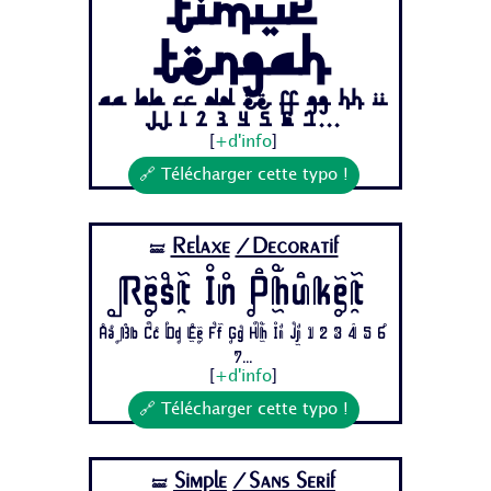
Timur
Tengah
Aa Bb Cc Dd Ee Ff Gg Hh Ii
Jj 1 2 3 4 5 6 7...
[
+d'info
]
🔗 Télécharger cette typo !
Relaxe
/Decoratif
🝛
Rest In Phuket
Aa Bb Cc Dd Ee Ff Gg Hh Ii Jj 1 2 3 4 5 6
7...
[
+d'info
]
🔗 Télécharger cette typo !
Simple
/Sans Serif
🝛