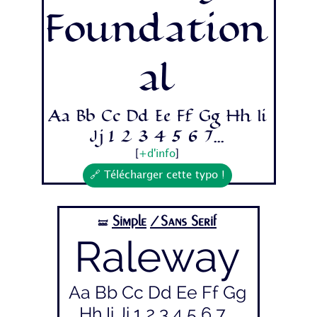
Foundation
al
Aa Bb Cc Dd Ee Ff Gg Hh Ii
Jj 1 2 3 4 5 6 7...
[
+d'info
]
🔗 Télécharger cette typo !
Simple
/Sans Serif
🝛
Raleway
Aa Bb Cc Dd Ee Ff Gg
Hh Ii Jj 1 2 3 4 5 6 7...