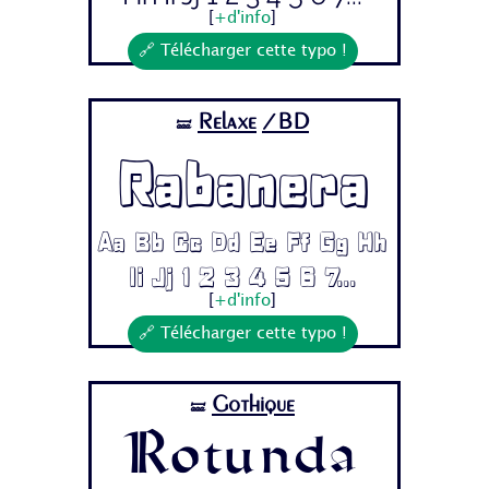
[
+d'info
]
🔗 Télécharger cette typo !
Relaxe
/BD
🝛
Rabanera
Aa Bb Cc Dd Ee Ff Gg Hh
Ii Jj 1 2 3 4 5 6 7...
[
+d'info
]
🔗 Télécharger cette typo !
Gothique
🝛
Rotunda