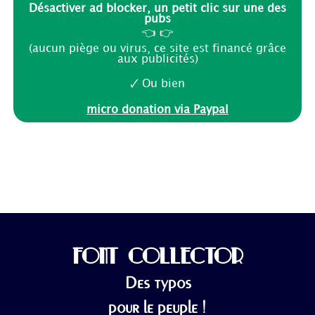
Désactiver ad blocker, un petit clic sur une des
pubs
👈 👉
(aucun piège ou virus, ce site est financé grâce
aux publicités)
🗸 Ou bien
micro donation via Paypal
FONT COLLECTOR
Des typos
pour le peuple !