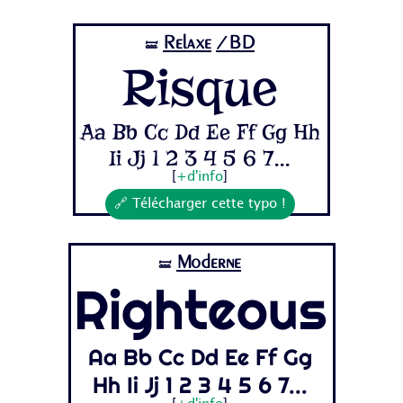
Relaxe
/BD
🝛
Risque
Aa Bb Cc Dd Ee Ff Gg Hh
Ii Jj 1 2 3 4 5 6 7...
[
+d'info
]
🔗 Télécharger cette typo !
Moderne
🝛
Righteous
Aa Bb Cc Dd Ee Ff Gg
Hh Ii Jj 1 2 3 4 5 6 7...