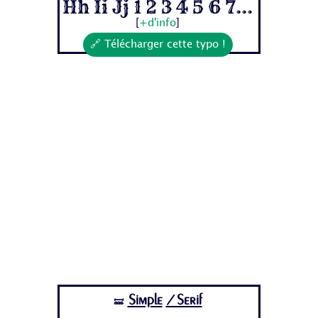
Hh Ii Jj 1 2 3 4 5 6 7...
[
+d'info
]
🔗 Télécharger cette typo !
Simple
/Serif
🝛