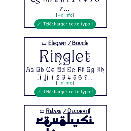
7...
[
+d'info
]
🔗 Télécharger cette typo !
Élégant
/Bouclé
🝛
Ringlet
Aa Bb Cc Dd Ee Ff Gg Hh
Ii Jj 1 2 3 4 5 6 7...
[
+d'info
]
🔗 Télécharger cette typo !
Relaxe
/Decoratif
🝛
Revolusi