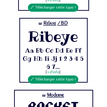
[
+d'info
]
🔗 Télécharger cette typo !
Relaxe
/BD
🝛
Ribeye
Aa Bb Cc Dd Ee Ff
Gg Hh Ii Jj 1 2 3 4 5
6 7...
[
+d'info
]
🔗 Télécharger cette typo !
Moderne
🝛