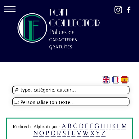
FONT
COLLECTOR
Polices de
caractères
gratuites
A
B
C
D
E
F
G
H
I
J
K
L
M
Recherche Alphabétique :
N
O
P
Q
R
S
T
U
V
W
X
Y
Z