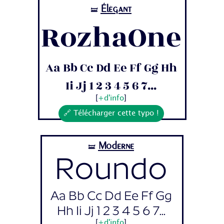
Élégant
🝛
RozhaOne
Aa Bb Cc Dd Ee Ff Gg Hh
Ii Jj 1 2 3 4 5 6 7...
[
+d'info
]
🔗 Télécharger cette typo !
Moderne
🝛
Roundo
Aa Bb Cc Dd Ee Ff Gg
Hh Ii Jj 1 2 3 4 5 6 7...
[
+d'info
]