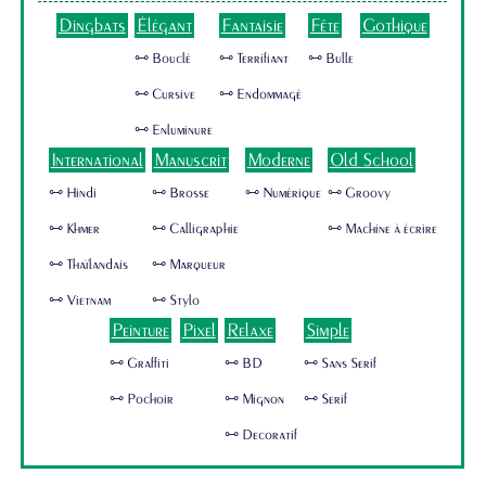
Dingbats
Élégant
Fantaisie
Fête
Gothique
🜺 Bouclé
🜺 Terrifiant
🜺 Bulle
🜺 Cursive
🜺 Endommagé
🜺 Enluminure
International
Manuscrit
Moderne
Old School
🜺 Hindi
🜺 Brosse
🜺 Numérique
🜺 Groovy
🜺 Khmer
🜺 Calligraphie
🜺 Machine à écrire
🜺 Thaïlandais
🜺 Marqueur
🜺 Vietnam
🜺 Stylo
Peinture
Pixel
Relaxe
Simple
🜺 Graffiti
🜺 BD
🜺 Sans Serif
🜺 Pochoir
🜺 Mignon
🜺 Serif
🜺 Decoratif