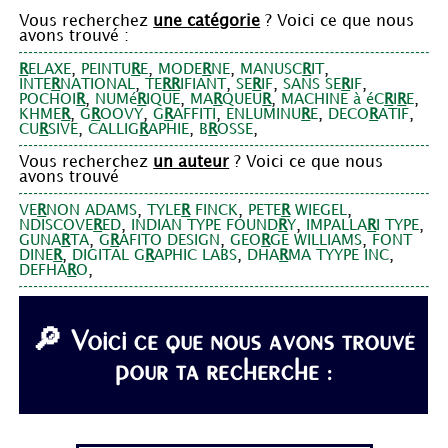
Vous recherchez
une catégorie
? Voici ce que nous
avons trouvé :
,
,
,
,
R
ELAXE
PEINTU
R
E
MODE
R
NE
MANUSC
R
IT
,
,
,
,
INTE
R
NATIONAL
TE
R
R
IFIANT
SE
R
IF
SANS SE
R
IF
,
,
,
,
POCHOI
R
NUMé
R
IQUE
MA
R
QUEU
R
MACHINE à éC
R
I
R
E
,
,
,
,
,
KHME
R
G
R
OOVY
G
R
AFFITI
ENLUMINU
R
E
DECO
R
ATIF
,
,
,
CU
R
SIVE
CALLIG
R
APHIE
B
R
OSSE
Vous recherchez
un auteur
? Voici ce que nous
avons trouvé
,
,
,
VE
R
NON ADAMS
TYLE
R
FINCK
PETE
R
WIEGEL
,
,
,
NDISCOVE
R
ED
INDIAN TYPE FOUND
R
Y
IMPALLA
R
I TYPE
,
,
,
GUNA
R
TA
G
R
AFITO DESIGN
GEO
R
GE WILLIAMS
FONT
,
,
,
DINE
R
DIGITAL G
R
APHIC LABS
DHA
R
MA TYYPE INC
,
DEFHA
R
O
🔎 Voici ce que nous avons trouvé
pour ta recherche :