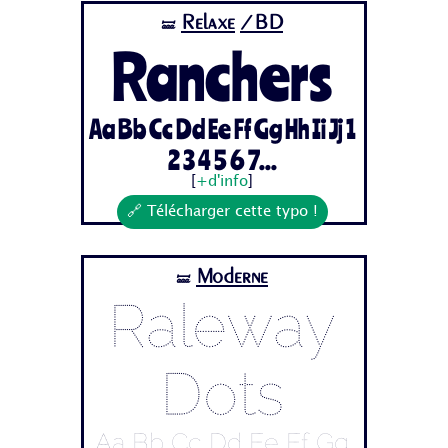
Relaxe
/BD
🝛
Ranchers
Aa Bb Cc Dd Ee Ff Gg Hh Ii Jj 1
2 3 4 5 6 7...
[
+d'info
]
🔗 Télécharger cette typo !
Moderne
🝛
Raleway
Dots
Aa Bb Cc Dd Ee Ff Gg