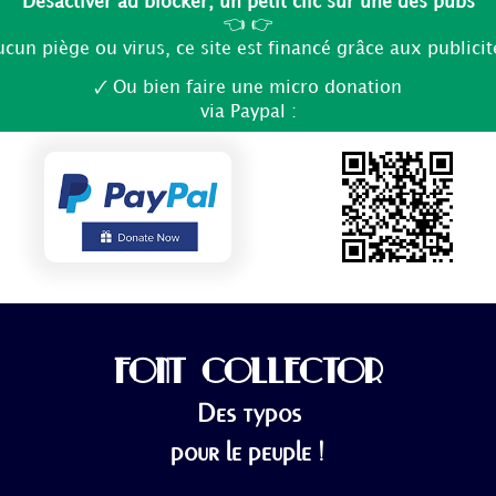
Désactiver ad blocker, un petit clic sur une des pubs
👈 👉
ucun piège ou virus, ce site est financé grâce aux publicit
🗸 Ou bien faire une micro donation
via Paypal :
FONT COLLECTOR
Des typos
pour le peuple !