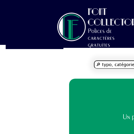
FONT
COLLECTO
Polices de
caractères
gratuites
Un p