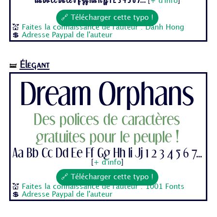
[
+ d'info
]
🔗 Télécharger cette typo !
💒
Faites la connaissance de l'auteur : Danh Hong
💲
Adresse Paypal de l'auteur
Élégant
🝛
Dream Orphans
Des polices de caractères
gratuites pour le peuple !
Aa Bb Cc Dd Ee Ff Gg Hh Ii Jj 1 2 3 4 5 6 7...
[
+ d'info
]
🔗 Télécharger cette typo !
💒
Faites la connaissance de l'auteur : 1001 Fonts
💲
Adresse Paypal de l'auteur