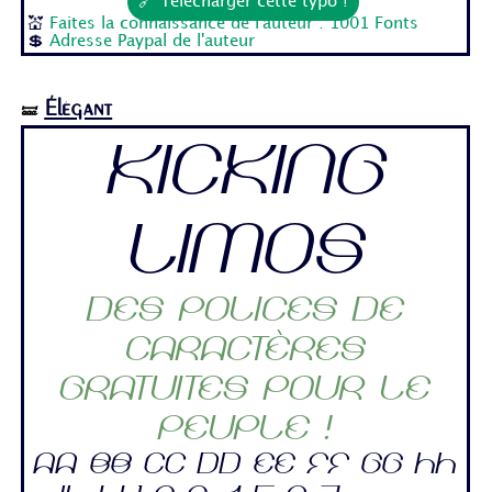
🔗 Télécharger cette typo !
💒
Faites la connaissance de l'auteur : 1001 Fonts
💲
Adresse Paypal de l'auteur
Élégant
🝛
Kicking
Limos
Des polices de
caractères
gratuites pour le
peuple !
Aa Bb Cc Dd Ee Ff Gg Hh