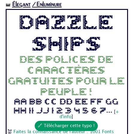
Élégant
/Enluminure
🝛
Dazzle
Ships
Des polices de
caractères
gratuites pour le
peuple !
Aa Bb Cc Dd Ee Ff Gg
Hh Ii Jj 1 2 3 4 5 6 7...
[
+
d'info
]
🔗 Télécharger cette typo !
💒
Faites la connaissance de l'auteur : 1001 Fonts