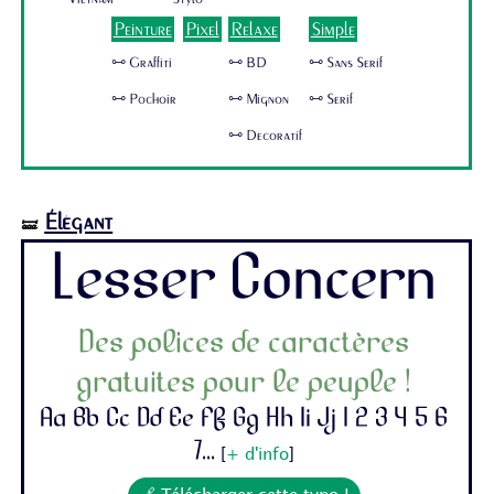
Peinture
Pixel
Relaxe
Simple
🜺 Graffiti
🜺 BD
🜺 Sans Serif
🜺 Pochoir
🜺 Mignon
🜺 Serif
🜺 Decoratif
Élégant
🝛
Lesser Concern
Des polices de caractères
gratuites pour le peuple !
Aa Bb Cc Dd Ee Ff Gg Hh Ii Jj 1 2 3 4 5 6
7...
[
+ d'info
]