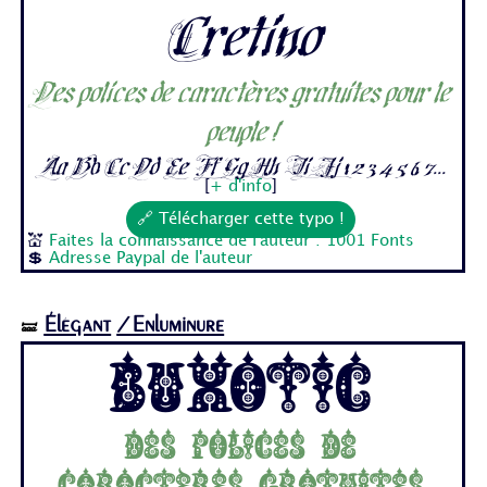
Cretino
Des polices de caractères gratuites pour le
peuple !
Aa Bb Cc Dd Ee Ff Gg Hh Ii Jj 1 2 3 4 5 6 7...
[
+ d'info
]
🔗 Télécharger cette typo !
💒
Faites la connaissance de l'auteur : 1001 Fonts
💲
Adresse Paypal de l'auteur
Élégant
/Enluminure
🝛
Buxotic
Des polices de
caractères gratuites