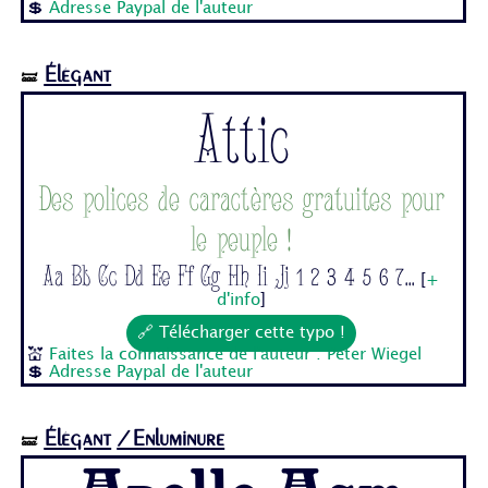
💲
Adresse Paypal de l'auteur
Élégant
🝛
Attic
Des polices de caractères gratuites pour
le peuple !
Aa Bb Cc Dd Ee Ff Gg Hh Ii Jj 1 2 3 4 5 6 7...
[
+
d'info
]
🔗 Télécharger cette typo !
💒
Faites la connaissance de l'auteur : Peter Wiegel
💲
Adresse Paypal de l'auteur
Élégant
/Enluminure
🝛