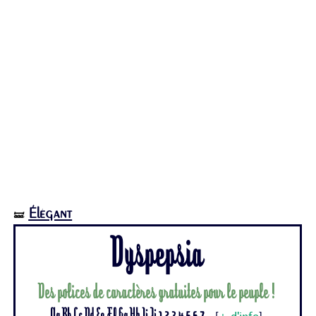
Élégant
🝛
Dyspepsia
Des polices de caractères gratuites pour le peuple !
Aa Bb Cc Dd Ee Ff Gg Hh Ii Jj 1 2 3 4 5 6 7...