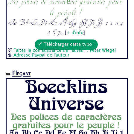
Des polices de caractères gratuites pour
le peuple !
Aa Bb Cc Dd Ee Ff Gg Hh Ii Jj 1 2 3 4
5 6 7...
[
+ d'info
]
🔗 Télécharger cette typo !
💒
Faites la connaissance de l'auteur : Peter Wiegel
💲
Adresse Paypal de l'auteur
Élégant
🝛
Boecklins
Universe
Des polices de caractères
gratuites pour le peuple !
Aa Bb Cc Dd Ee Ff Gg Hh Ii Jj 1