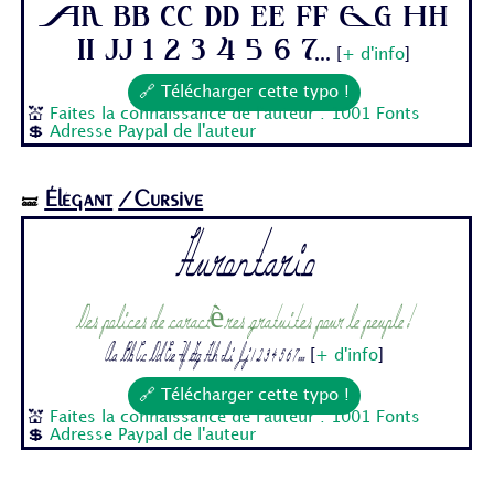
Aa Bb Cc Dd Ee Ff Gg Hh
Ii Jj 1 2 3 4 5 6 7...
[
+ d'info
]
🔗 Télécharger cette typo !
💒
Faites la connaissance de l'auteur : 1001 Fonts
💲
Adresse Paypal de l'auteur
Élégant
/Cursive
🝛
Hurontario
Des polices de caractères gratuites pour le peuple !
Aa Bb Cc Dd Ee Ff Gg Hh Ii Jj 1 2 3 4 5 6 7...
[
+ d'info
]
🔗 Télécharger cette typo !
💒
Faites la connaissance de l'auteur : 1001 Fonts
💲
Adresse Paypal de l'auteur