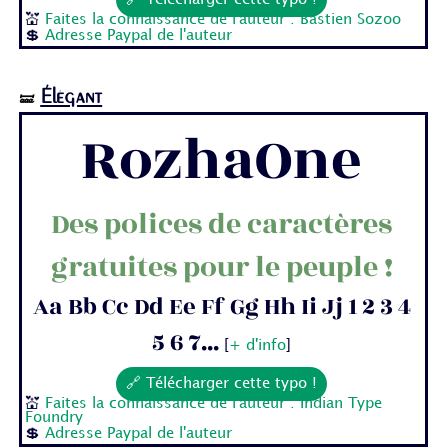
🔗 Télécharger cette typo !
💒
Faites la connaissance de l'auteur : Bastien Sozoo
💲
Adresse Paypal de l'auteur
Élégant
🝛
RozhaOne
Des polices de caractères
gratuites pour le peuple !
Aa Bb Cc Dd Ee Ff Gg Hh Ii Jj 1 2 3 4
5 6 7...
[
+ d'info
]
🔗 Télécharger cette typo !
💒
Faites la connaissance de l'auteur : Indian Type
Foundry
💲
Adresse Paypal de l'auteur