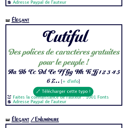
💲
Adresse Paypal de l'auteur
Élégant
🝛
Cutiful
Des polices de caractères gratuites
pour le peuple !
Aa Bb Cc Dd Ee Ff Gg Hh Ii Jj 1 2 3 4 5
6 7...
[
+ d'info
]
🔗 Télécharger cette typo !
💒
Faites la connaissance de l'auteur : 1001 Fonts
💲
Adresse Paypal de l'auteur
Élégant
/Enluminure
🝛