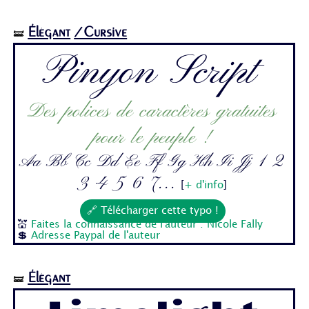
Élégant
/Cursive
🝛
Pinyon Script
Des polices de caractères gratuites
pour le peuple !
Aa Bb Cc Dd Ee Ff Gg Hh Ii Jj 1 2
3 4 5 6 7...
[
+ d'info
]
🔗 Télécharger cette typo !
💒
Faites la connaissance de l'auteur : Nicole Fally
💲
Adresse Paypal de l'auteur
Élégant
🝛