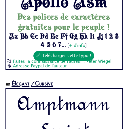
Apollo Asm
Des polices de caractères
gratuites pour le peuple !
Aa Bb Cc Dd Ee Ff Gg Hh Ii Jj 1 2 3
4 5 6 7...
[
+ d'info
]
🔗 Télécharger cette typo !
💒
Faites la connaissance de l'auteur : Peter Wiegel
💲
Adresse Paypal de l'auteur
Élégant
/Cursive
🝛
Amptmann