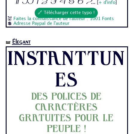
Ii Jj 1 2 3 4 5 6 7...
[
+ d'info
]
🔗 Télécharger cette typo !
💒
Faites la connaissance de l'auteur : 1001 Fonts
💲
Adresse Paypal de l'auteur
Élégant
🝛
Instanttun
es
Des polices de
caractères
gratuites pour le
peuple !