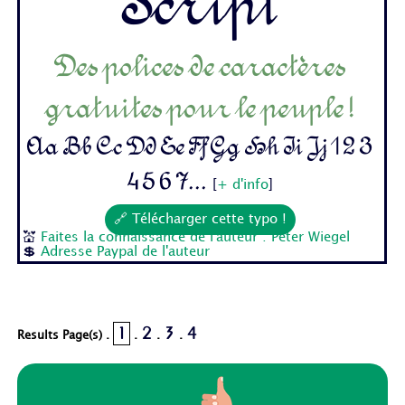
Script
Des polices de caractères
gratuites pour le peuple !
Aa Bb Cc Dd Ee Ff Gg Hh Ii Jj 1 2 3
4 5 6 7...
[
+ d'info
]
🔗 Télécharger cette typo !
💒
Faites la connaissance de l'auteur : Peter Wiegel
💲
Adresse Paypal de l'auteur
1
2
3
4
Results Page(s) .
.
.
.