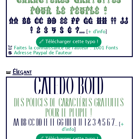
pour le peuple !
Aa Bb Cc Dd Ee Ff Gg Hh Ii Jj
1 2 3 4 5 6 7...
[
+ d'info
]
🔗 Télécharger cette typo !
💒
Faites la connaissance de l'auteur : 1001 Fonts
💲
Adresse Paypal de l'auteur
Élégant
🝛
Caledo Bold
Des polices de caractères gratuites
pour le peuple !
Aa Bb Cc Dd Ee Ff Gg Hh Ii Jj 1 2 3 4 5 6 7...
[
+
d'info
]