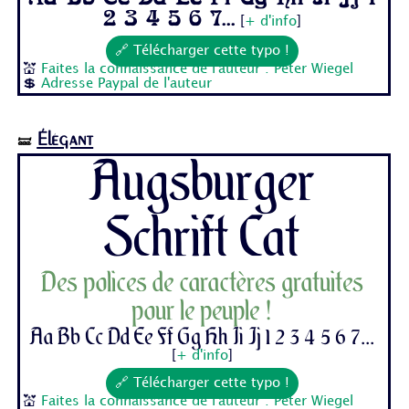
2 3 4 5 6 7...
[
+ d'info
]
🔗 Télécharger cette typo !
💒
Faites la connaissance de l'auteur : Peter Wiegel
💲
Adresse Paypal de l'auteur
Élégant
🝛
Augsburger
Schrift Cat
Des polices de caractères gratuites
pour le peuple !
Aa Bb Cc Dd Ee Ff Gg Hh Ii Jj 1 2 3 4 5 6 7...
[
+ d'info
]
🔗 Télécharger cette typo !
💒
Faites la connaissance de l'auteur : Peter Wiegel