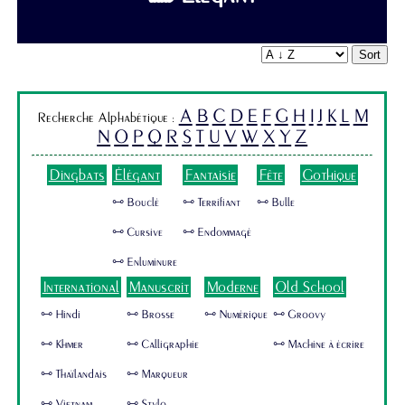
Sort
A
B
C
D
E
F
G
H
I
J
K
L
M
Recherche Alphabétique :
N
O
P
Q
R
S
T
U
V
W
X
Y
Z
Dingbats
Élégant
Fantaisie
Fête
Gothique
🜺 Bouclé
🜺 Terrifiant
🜺 Bulle
🜺 Cursive
🜺 Endommagé
🜺 Enluminure
International
Manuscrit
Moderne
Old School
🜺 Hindi
🜺 Brosse
🜺 Numérique
🜺 Groovy
🜺 Khmer
🜺 Calligraphie
🜺 Machine à écrire
🜺 Thaïlandais
🜺 Marqueur
🜺 Vietnam
🜺 Stylo