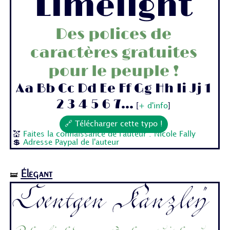
Limelight
Des polices de
caractères gratuites
pour le peuple !
Aa Bb Cc Dd Ee Ff Gg Hh Ii Jj 1
2 3 4 5 6 7...
[
+ d'info
]
🔗 Télécharger cette typo !
💒
Faites la connaissance de l'auteur : Nicole Fally
💲
Adresse Paypal de l'auteur
Élégant
🝛
Coentgen Kanzley