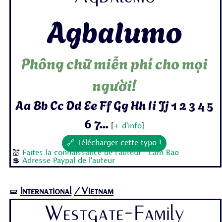
Agbalumo
Phông chữ miễn phí cho mọi
người!
Aa Bb Cc Dd Ee Ff Gg Hh Ii Jj 1 2 3 4 5
6 7...
[
+ d'info
]
🔗 Télécharger cette typo !
💒
Faites la connaissance de l'auteur : Lam Bao
💲
Adresse Paypal de l'auteur
International
/Vietnam
🝛
Westgate-Family