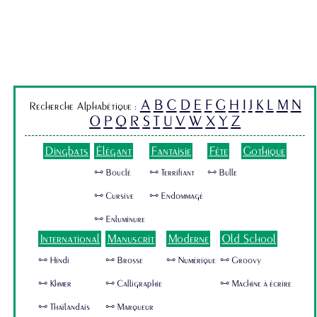
A
B
C
D
E
F
G
H
I
J
K
L
M
N
Recherche Alphabétique :
O
P
Q
R
S
T
U
V
W
X
Y
Z
Dingbats
Élégant
Fantaisie
Fête
Gothique
🜺 Bouclé
🜺 Terrifiant
🜺 Bulle
🜺 Cursive
🜺 Endommagé
🜺 Enluminure
International
Manuscrit
Moderne
Old School
🜺 Hindi
🜺 Brosse
🜺 Numérique
🜺 Groovy
🜺 Khmer
🜺 Calligraphie
🜺 Machine à écrire
🜺 Thaïlandais
🜺 Marqueur