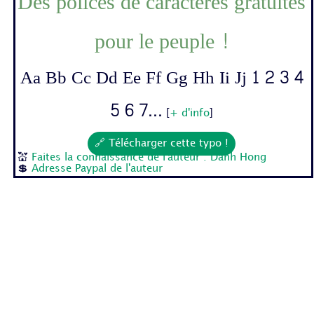
Des polices de caractères gratuites
pour le peuple !
Aa Bb Cc Dd Ee Ff Gg Hh Ii Jj 1 2 3 4
5 6 7...
[
+ d'info
]
🔗 Télécharger cette typo !
💒
Faites la connaissance de l'auteur : Danh Hong
💲
Adresse Paypal de l'auteur