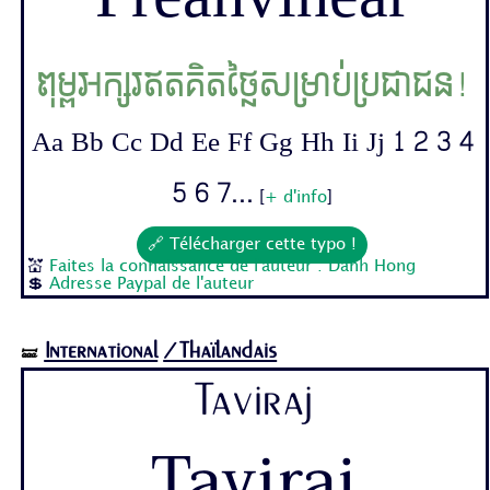
ពុម្ពអក្សរឥតគិតថ្លៃសម្រាប់ប្រជាជន!
Aa Bb Cc Dd Ee Ff Gg Hh Ii Jj 1 2 3 4
5 6 7...
[
+ d'info
]
🔗 Télécharger cette typo !
💒
Faites la connaissance de l'auteur : Danh Hong
💲
Adresse Paypal de l'auteur
International
/Thaïlandais
🝛
Taviraj
Taviraj