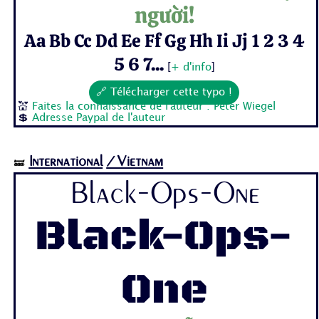
người!
Aa Bb Cc Dd Ee Ff Gg Hh Ii Jj 1 2 3 4
5 6 7...
[
+ d'info
]
🔗 Télécharger cette typo !
💒
Faites la connaissance de l'auteur : Peter Wiegel
💲
Adresse Paypal de l'auteur
International
/Vietnam
🝛
Black-Ops-One
Black-Ops-
One