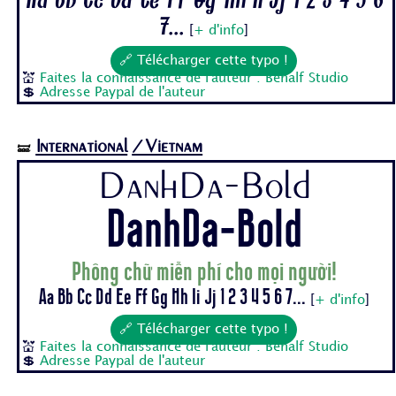
Aa Bb Cc Dd Ee Ff Gg Hh Ii Jj 1 2 3 4 5 6
7...
[
+ d'info
]
🔗 Télécharger cette typo !
💒
Faites la connaissance de l'auteur : Behalf Studio
💲
Adresse Paypal de l'auteur
International
/Vietnam
🝛
DanhDa-Bold
DanhDa-Bold
Phông chữ miễn phí cho mọi người!
Aa Bb Cc Dd Ee Ff Gg Hh Ii Jj 1 2 3 4 5 6 7...
[
+ d'info
]
🔗 Télécharger cette typo !
💒
Faites la connaissance de l'auteur : Behalf Studio
💲
Adresse Paypal de l'auteur