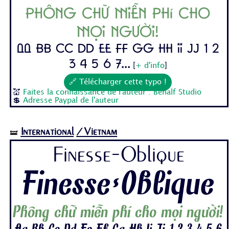
Phông chữ miễn phí cho
mọi người!
Aa Bb Cc Dd Ee Ff Gg Hh Ii Jj 1 2
3 4 5 6 7...
[
+ d'info
]
🔗 Télécharger cette typo !
💒
Faites la connaissance de l'auteur : Behalf Studio
💲
Adresse Paypal de l'auteur
International
/Vietnam
🝛
Finesse-Oblique
Finesse-Oblique
Phông chữ miễn phí cho mọi người!