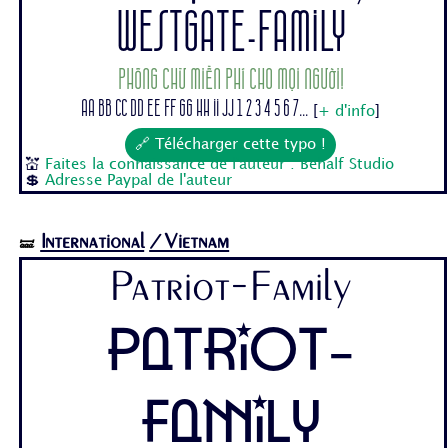
Westgate-Family
Phông chữ miễn phí cho mọi người!
Aa Bb Cc Dd Ee Ff Gg Hh Ii Jj 1 2 3 4 5 6 7...
[
+ d'info
]
🔗 Télécharger cette typo !
💒
Faites la connaissance de l'auteur : Behalf Studio
💲
Adresse Paypal de l'auteur
International
/Vietnam
🝛
Patriot-Family
Patriot-
Family