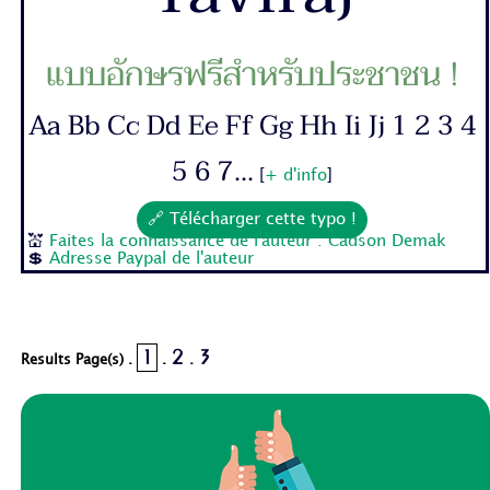
แบบอักษรฟรีสำหรับประชาชน !
Aa Bb Cc Dd Ee Ff Gg Hh Ii Jj 1 2 3 4
5 6 7...
[
+ d'info
]
🔗 Télécharger cette typo !
💒
Faites la connaissance de l'auteur : Cadson Demak
💲
Adresse Paypal de l'auteur
1
2
3
Results Page(s) .
.
.