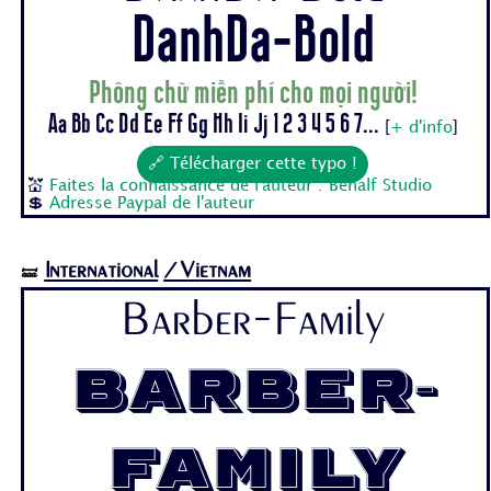
DanhDa-Bold
Phông chữ miễn phí cho mọi người!
Aa Bb Cc Dd Ee Ff Gg Hh Ii Jj 1 2 3 4 5 6 7...
[
+ d'info
]
🔗 Télécharger cette typo !
💒
Faites la connaissance de l'auteur : Behalf Studio
💲
Adresse Paypal de l'auteur
International
/Vietnam
🝛
Barber-Family
Barber-
Family