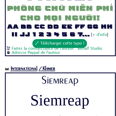
Phông chữ miễn phí
cho mọi người!
Aa Bb Cc Dd Ee Ff Gg Hh
Ii Jj 1 2 3 4 5 6 7...
[
+ d'info
]
🔗 Télécharger cette typo !
💒
Faites la connaissance de l'auteur : Behalf Studio
💲
Adresse Paypal de l'auteur
International
/Khmer
🝛
Siemreap
Siemreap