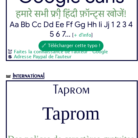
हमारे सभी फ़्री हिंदी फ़ॉन्ट्स खोजें!
Aa Bb Cc Dd Ee Ff Gg Hh Ii Jj 1 2 3 4
5 6 7...
[
+ d'info
]
🔗 Télécharger cette typo !
💒
Faites la connaissance de l'auteur : Google
💲
Adresse Paypal de l'auteur
International
🝛
Taprom
Taprom