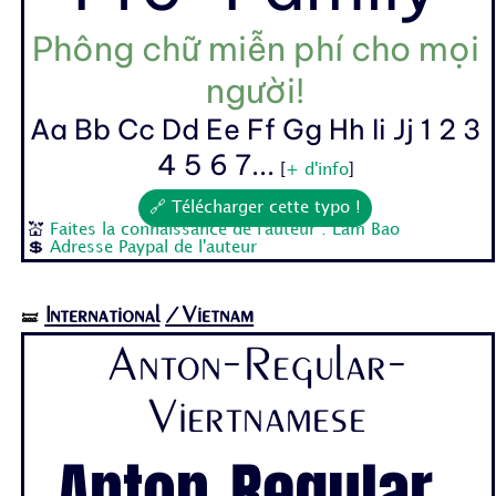
Phông chữ miễn phí cho mọi
người!
Aa Bb Cc Dd Ee Ff Gg Hh Ii Jj 1 2 3
4 5 6 7...
[
+ d'info
]
🔗 Télécharger cette typo !
💒
Faites la connaissance de l'auteur : Lam Bao
💲
Adresse Paypal de l'auteur
International
/Vietnam
🝛
Anton-Regular-
Viertnamese
Anton-Regular-