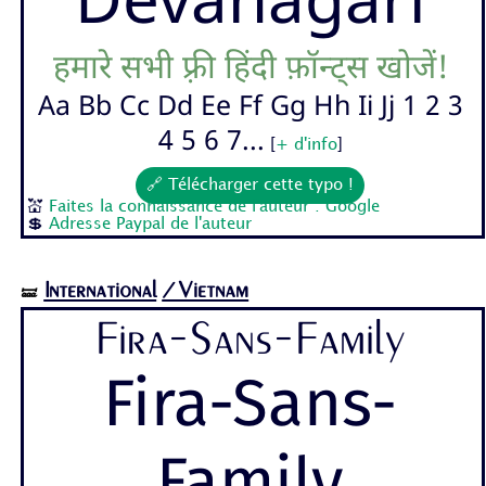
Devanagari
हमारे सभी फ़्री हिंदी फ़ॉन्ट्स खोजें!
Aa Bb Cc Dd Ee Ff Gg Hh Ii Jj 1 2 3
4 5 6 7...
[
+ d'info
]
🔗 Télécharger cette typo !
💒
Faites la connaissance de l'auteur : Google
💲
Adresse Paypal de l'auteur
International
/Vietnam
🝛
Fira-Sans-Family
Fira-Sans-
Family