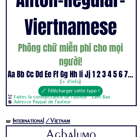
Viertnamese
Phông chữ miễn phí cho mọi
người!
Aa Bb Cc Dd Ee Ff Gg Hh Ii Jj 1 2 3 4 5 6 7...
[
+ d'info
]
🔗 Télécharger cette typo !
💒
Faites la connaissance de l'auteur : Lam Bao
💲
Adresse Paypal de l'auteur
International
/Vietnam
🝛
Agbalumo