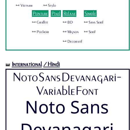
🜺 Vietnam
🜺 Stylo
Peinture
Pixel
Relaxe
Simple
🜺 Graffiti
🜺 BD
🜺 Sans Serif
🜺 Pochoir
🜺 Mignon
🜺 Serif
🜺 Decoratif
International
/Hindi
🝛
NotoSansDevanagari-
VariableFont
Noto Sans