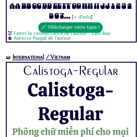
Aa Bb Cc Dd Ee Ff Gg Hh Ii Jj 1 2 3 4
5 6 7...
[
+ d'info
]
🔗 Télécharger cette typo !
💒
Faites la connaissance de l'auteur : Lam Bao
💲
Adresse Paypal de l'auteur
International
/Vietnam
🝛
Calistoga-Regular
Calistoga-
Regular
Phông chữ miễn phí cho mọi