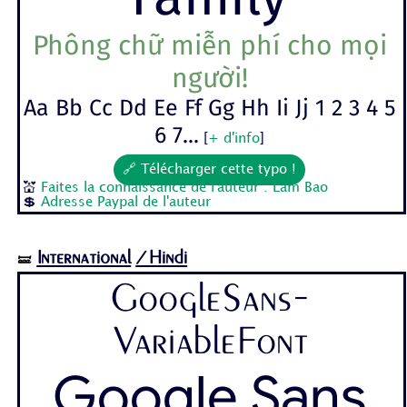
Phông chữ miễn phí cho mọi
người!
Aa Bb Cc Dd Ee Ff Gg Hh Ii Jj 1 2 3 4 5
6 7...
[
+ d'info
]
🔗 Télécharger cette typo !
💒
Faites la connaissance de l'auteur : Lam Bao
💲
Adresse Paypal de l'auteur
International
/Hindi
🝛
GoogleSans-
VariableFont
Google Sans