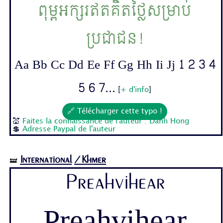
ពុម្ពអក្សរឥតគិតថ្លៃសម្រាប់
ប្រជាជន!
Aa Bb Cc Dd Ee Ff Gg Hh Ii Jj 1 2 3 4
5 6 7...
[
+ d'info
]
🔗 Télécharger cette typo !
💒
Faites la connaissance de l'auteur : Danh Hong
💲
Adresse Paypal de l'auteur
International
/Khmer
🝛
Preahvihear
Preahvihear