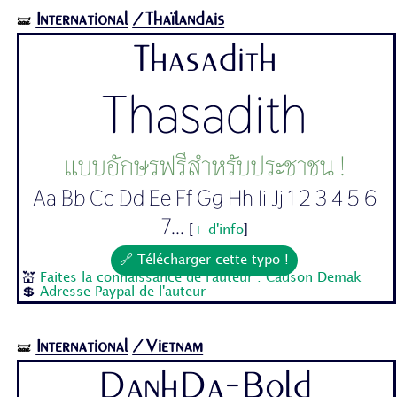
International
/Thaïlandais
🝛
Thasadith
Thasadith
แบบอักษรฟรีสำหรับประชาชน !
Aa Bb Cc Dd Ee Ff Gg Hh Ii Jj 1 2 3 4 5 6
7...
[
+ d'info
]
🔗 Télécharger cette typo !
💒
Faites la connaissance de l'auteur : Cadson Demak
💲
Adresse Paypal de l'auteur
International
/Vietnam
🝛
DanhDa-Bold