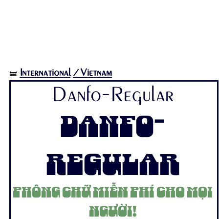
International
/Vietnam
🝛
Danfo-Regular
Danfo-
Regular
Phông chữ miễn phí cho mọi
người!