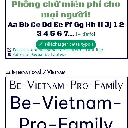
Phông chữ miễn phí cho
mọi người!
Aa Bb Cc Dd Ee Ff Gg Hh Ii Jj 1 2
3 4 5 6 7...
[
+ d'info
]
🔗 Télécharger cette typo !
💒
Faites la connaissance de l'auteur : Lam Bao
💲
Adresse Paypal de l'auteur
International
/Vietnam
🝛
Be-Vietnam-Pro-Family
Be-Vietnam-
Pro-Family