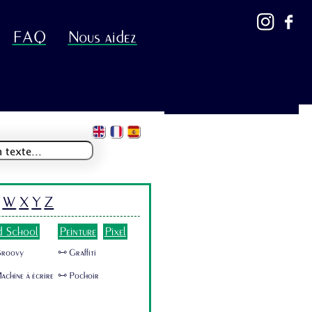
FAQ
Nous aidez
W
X
Y
Z
d School
Peinture
Pixel
Groovy
🜺 Graffiti
achine à écrire
🜺 Pochoir