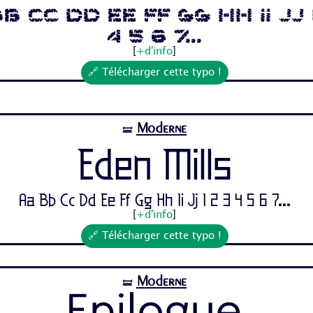
b Cc Dd Ee Ff Gg Hh Ii Jj 
4 5 6 7...
[
+d'info
]
🔗 Télécharger cette typo !
Moderne
🝛
Eden Mills
Aa Bb Cc Dd Ee Ff Gg Hh Ii Jj 1 2 3 4 5 6 7...
[
+d'info
]
🔗 Télécharger cette typo !
Moderne
🝛