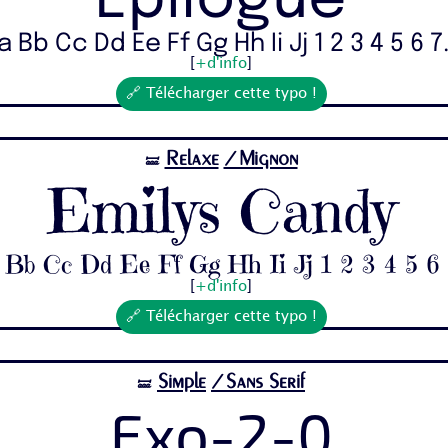
Epilogue
a Bb Cc Dd Ee Ff Gg Hh Ii Jj 1 2 3 4 5 6 7.
[
+d'info
]
🔗 Télécharger cette typo !
Relaxe
/Mignon
🝛
Emilys Candy
 Bb Cc Dd Ee Ff Gg Hh Ii Jj 1 2 3 4 5 6 7
[
+d'info
]
🔗 Télécharger cette typo !
Simple
/Sans Serif
🝛
Exo-2-0