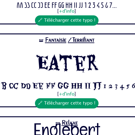
Aa Bb Cc Dd Ee Ff Gg Hh Ii Jj 1 2 3 4 5 6 7...
[
+d'info
]
🔗 Télécharger cette typo !
Fantaisie
/Terrifiant
🝛
Eater
b Cc Dd Ee Ff Gg Hh Ii Jj 1 2 3 4 5 6 
[
+d'info
]
🔗 Télécharger cette typo !
Relaxe
🝛
Englebert