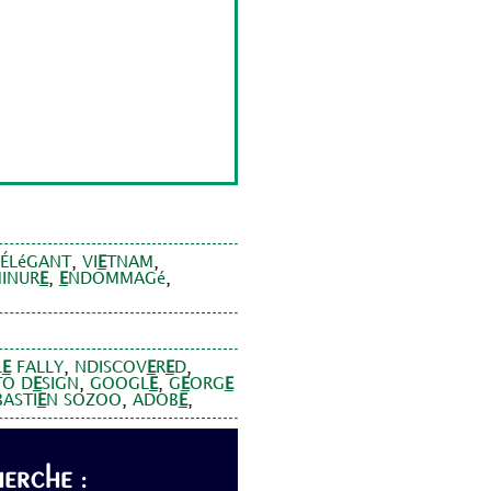
,
,
ÉLéGANT
VI
E
TNAM
,
,
INUR
E
E
NDOMMAGé
,
,
L
E
FALLY
NDISCOV
E
R
E
D
,
,
TO D
E
SIGN
GOOGL
E
G
E
ORG
E
,
,
BASTI
E
N SOZOO
ADOB
E
erche :