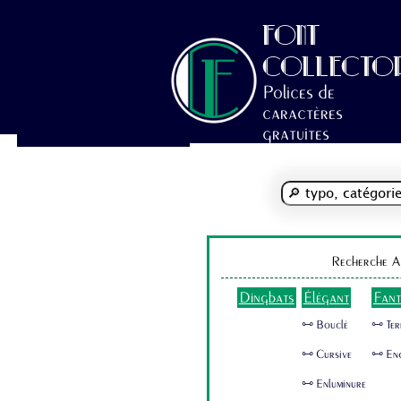
FONT
COLLECTO
Polices de
caractères
gratuites
Recherche A
Dingbats
Élégant
Fant
🜺 Bouclé
🜺 Ter
🜺 Cursive
🜺 En
🜺 Enluminure