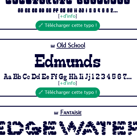
Electorate Boogaloo
Aa Bb Cc Dd Ee Ff Gg Hh Ii Jj 1 2 3 4 5 6 7...
[
+d'info
]
🔗 Télécharger cette typo !
Old School
🝛
Edmunds
Aa Bb Cc Dd Ee Ff Gg Hh Ii Jj 1 2 3 4 5 6 7...
[
+d'info
]
🔗 Télécharger cette typo !
Fantaisie
🝛
Edgewate