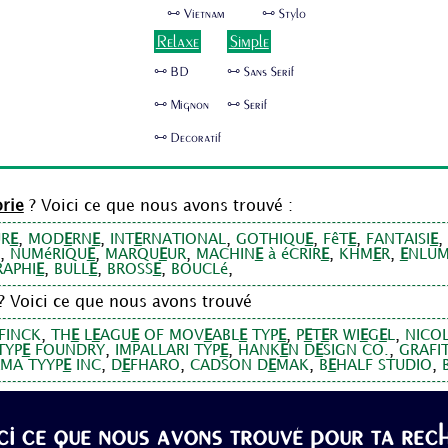
🜺 Vietnam
🜺 Stylo
Relaxe
Simple
🜺 BD
🜺 Sans Serif
🜺 Mignon
🜺 Serif
🜺 Decoratif
rie
? Voici ce que nous avons trouvé :
,
,
,
,
,
,
UR
E
MOD
E
RN
E
INT
E
RNATIONAL
GOTHIQU
E
FêT
E
FANTAISI
E
,
,
,
,
,
NUMéRIQU
E
MARQU
E
UR
MACHIN
E
à éCRIR
E
KHM
E
R
E
NLUM
,
,
,
,
RAPHI
E
BULL
E
BROSS
E
BOUCLé
? Voici ce que nous avons trouvé
,
,
,
 FINCK
TH
E
L
E
AGU
E
OF MOV
E
ABL
E
TYP
E
P
E
T
E
R WI
E
G
E
L
NICO
,
,
,
TYP
E
FOUNDRY
IMPALLARI TYP
E
HANK
E
N D
E
SIGN CO.
GRAFI
,
,
,
,
MA TYYP
E
INC
D
E
FHARO
CADSON D
E
MAK
B
E
HALF STUDIO
ci ce que nous avons trouvé pour ta rech