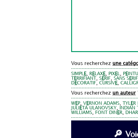
Vous recherchez
une catégo
,
,
,
SIMPL
E
R
E
LAX
E
PIX
E
L
P
E
INT
,
,
T
E
RRIFIANT
S
E
RIF
SANS S
E
RIF
,
,
D
E
CORATIF
CURSIV
E
CALLIG
Vous recherchez
un auteur
,
,
W
E
P
V
E
RNON ADAMS
TYL
E
R
,
JULI
E
TA ULANOVSKY
INDIAN 
,
,
WILLIAMS
FONT DIN
E
R
DHAR
🔎 Voi