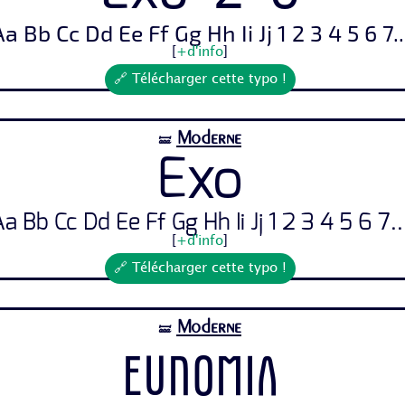
a Bb Cc Dd Ee Ff Gg Hh Ii Jj 1 2 3 4 5 6 7..
[
+d'info
]
🔗 Télécharger cette typo !
Moderne
🝛
Exo
a Bb Cc Dd Ee Ff Gg Hh Ii Jj 1 2 3 4 5 6 7..
[
+d'info
]
🔗 Télécharger cette typo !
Moderne
🝛
Eunomia