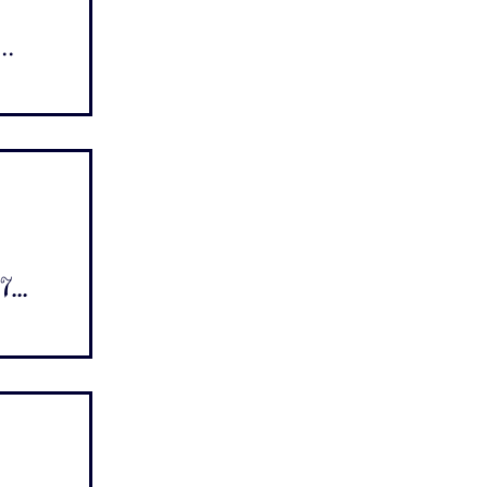
..
...