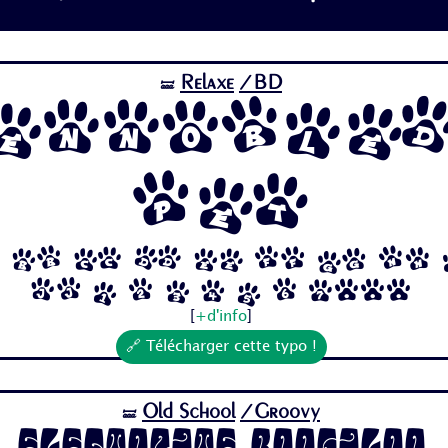
Relaxe
/BD
🝛
Ennoble
Pet
 Bb Cc Dd Ee Ff Gg Hh
Jj 1 2 3 4 5 6 7...
[
+d'info
]
🔗 Télécharger cette typo !
Old School
/Groovy
🝛