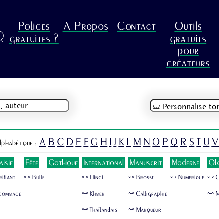
Polices
A Propos
Contact
Outils
R
gratuites ?
gratuits
pour
créateurs
A
B
C
D
E
F
G
H
I
J
K
L
M
N
O
P
Q
R
S
T
U
V
lphabétique :
aisie
Fête
Gothique
International
Manuscrit
Moderne
Ol
rifiant
🜺 Bulle
🜺 Hindi
🜺 Brosse
🜺 Numérique
🜺 
dommagé
🜺 Khmer
🜺 Calligraphie
🜺 M
🜺 Thaïlandais
🜺 Marqueur