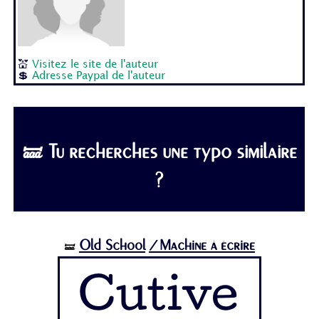
💒
Visitez le site de l'auteur
💲
Adresse Paypal de l'auteur
🝛 Tu recherches une typo similaire
?
Old School
/Machine à écrire
🝛
Cutive