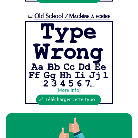
Old School
/Machine à écrire
🝛
Type
Wrong
Aa Bb Cc Dd Ee
Ff Gg Hh Ii Jj 1
2 3 4 5 6 7...
[
More info
]
🔗 Télécharger cette typo !