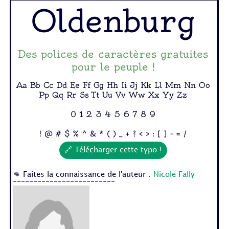
Oldenburg
Des polices de caractères gratuites
pour le peuple !
Aa Bb Cc Dd Ee Ff Gg Hh Ii Jj Kk Ll Mm Nn Oo
Pp Qq Rr Ss Tt Uu Vv Ww Xx Yy Zz
0 1 2 3 4 5 6 7 8 9
! @ # $ % ^ & * ( ) _ + ? < > : [ ] - = /
🔗 Télécharger cette typo !
👊 Faites la connaissance de l'auteur :
Nicole Fally
-------------------------