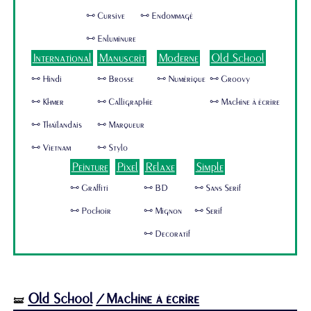
🜺 Cursive
🜺 Endommagé
🜺 Enluminure
International
Manuscrit
Moderne
Old School
🜺 Hindi
🜺 Brosse
🜺 Numérique
🜺 Groovy
🜺 Khmer
🜺 Calligraphie
🜺 Machine à écrire
🜺 Thaïlandais
🜺 Marqueur
🜺 Vietnam
🜺 Stylo
Peinture
Pixel
Relaxe
Simple
🜺 Graffiti
🜺 BD
🜺 Sans Serif
🜺 Pochoir
🜺 Mignon
🜺 Serif
🜺 Decoratif
Old School
/Machine à écrire
🝛