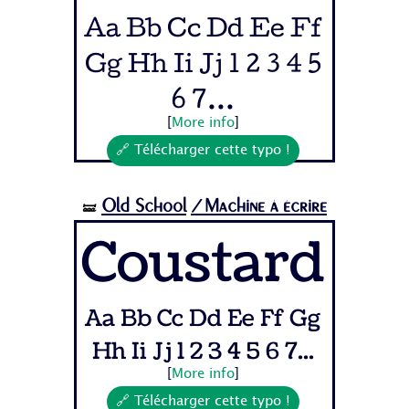
Aa Bb Cc Dd Ee Ff
Gg Hh Ii Jj 1 2 3 4 5
6 7...
[
More info
]
🔗 Télécharger cette typo !
Old School
/Machine à écrire
🝛
Coustard
Aa Bb Cc Dd Ee Ff Gg
Hh Ii Jj 1 2 3 4 5 6 7...
[
More info
]
🔗 Télécharger cette typo !