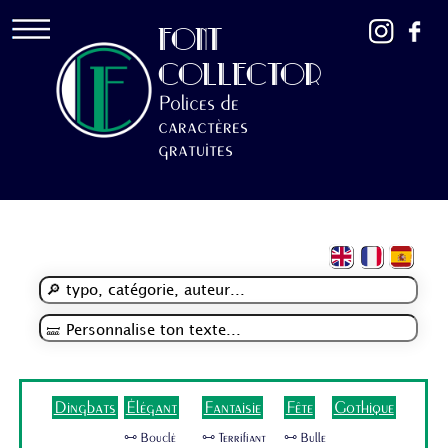
FONT
COLLECTOR
Polices de
caractères
gratuites
Dingbats
Élégant
Fantaisie
Fête
Gothique
🜺 Bouclé
🜺 Terrifiant
🜺 Bulle